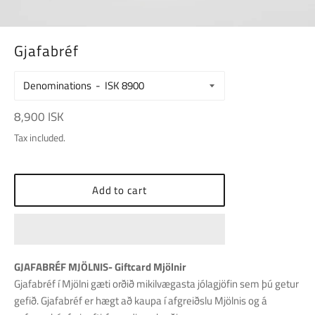
Gjafabréf
Denominations
Regular
8,900 ISK
price
Tax included.
Add to cart
GJAFABRÉF MJÖLNIS- Giftcard Mjölnir
Gjafabréf í Mjölni gæti orðið mikilvægasta jólagjöfin sem þú getur
gefið. Gjafabréf er hægt að kaupa í afgreiðslu Mjölnis og á